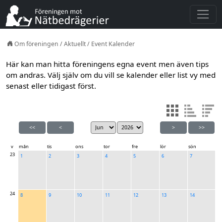
Om föreningen
/
Aktuellt
/
Event Kalender
Här kan man hitta föreningens egna event men även tips
om andras. Välj själv om du vill se kalender eller list vy med
senast eller tidigast först.
<<
<
>
>>
v
mån
tis
ons
tor
fre
lör
sön
23
1
2
3
4
5
6
7
24
8
9
10
11
12
13
14