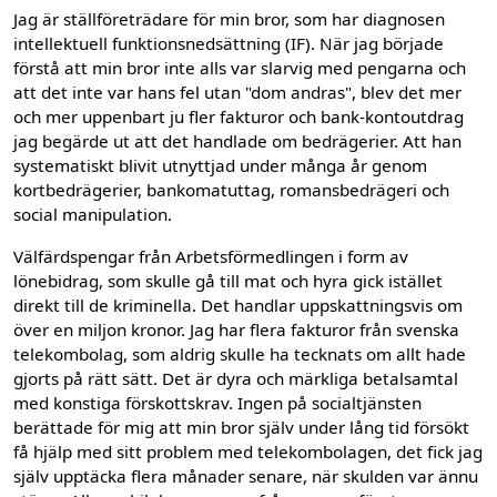
Jag är ställföreträdare för min bror, som har diagnosen
intellektuell funktionsnedsättning (IF). När jag började
förstå att min bror inte alls var slarvig med pengarna och
att det inte var hans fel utan "dom andras", blev det mer
och mer uppenbart ju fler fakturor och bank-kontoutdrag
jag begärde ut att det handlade om bedrägerier. Att han
systematiskt blivit utnyttjad under många år genom
kortbedrägerier, bankomatuttag, romansbedrägeri och
social manipulation.
Välfärdspengar från Arbetsförmedlingen i form av
lönebidrag, som skulle gå till mat och hyra gick istället
direkt till de kriminella. Det handlar uppskattningsvis om
över en miljon kronor. Jag har flera fakturor från svenska
telekombolag, som aldrig skulle ha tecknats om allt hade
gjorts på rätt sätt. Det är dyra och märkliga betalsamtal
med konstiga förskottskrav. Ingen på socialtjänsten
berättade för mig att min bror själv under lång tid försökt
få hjälp med sitt problem med telekombolagen, det fick jag
själv upptäcka flera månader senare, när skulden var ännu