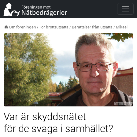
Om föreningen
/
För brottsutsatta
/
Berättelser från utsatta
/
Mikael
Foto: Privat
Var är skyddsnätet
för de svaga i samhället?