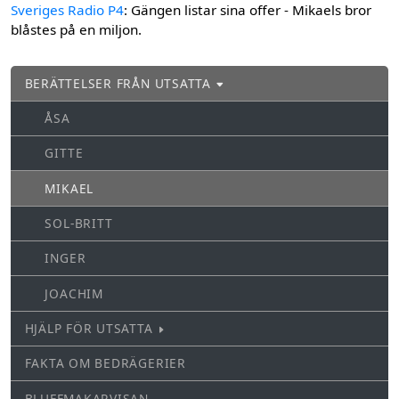
Sveriges Radio P4
: Gängen listar sina offer - Mikaels bror
blåstes på en miljon.
BERÄTTELSER FRÅN UTSATTA
ÅSA
GITTE
MIKAEL
SOL-BRITT
INGER
JOACHIM
HJÄLP FÖR UTSATTA
FAKTA OM BEDRÄGERIER
BLUFFMAKARVISAN