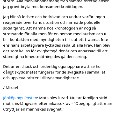
större. Alla mobilabonnemang från samma företag anser
jag grovt bryta mot konsumentkreditlagen.
Jag blir så ledsen och bedrövad och undrar varför ingen
reagerade över hans situation och larmade polis eller
socialtjänst. Att hamna hos kronofogden är nog så
stressande för alla men för en person med autism och IF
blir kontakten med myndigheten till slut ett trauma. Inte
ens hans arbetsgivare lyckades reda ut alla krav. Han blev
det som kallas för evighetsgäldenär och anpassad till att
ständigt ha löneutmätning dvs gäldenisering.
Det är en chock och ordentlig ögonöppnare att se hur
dåligt skyddsnätet fungerar för de svagaste i samhället
och uppleva brister i tillsynsmyndigheter!
/ Mikael
Jönköpings-Posten
: Mats blev lurad. Nu tar familjen strid
mot sms-långivare efter inkassokrav - "Obegripligt att man
utnyttjar en människas svaghet."