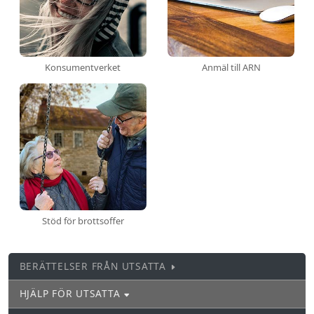
Konsumentverket
Anmäl till ARN
Stöd för brottsoffer
BERÄTTELSER FRÅN UTSATTA
HJÄLP FÖR UTSATTA