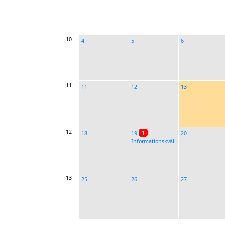
10
4
5
6
11
11
12
13
12
1
18
19
20
Informationskväll med PRO, SPF och
13
25
26
27