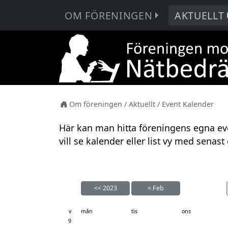
OM FÖRENINGEN
AKTUELLT
Om föreningen
/
Aktuellt
/
Event Kalender
Här kan man hitta föreningens egna ev
vill se kalender eller list vy med senast e
<<
2023
<
Feb
v
mån
tis
ons
9