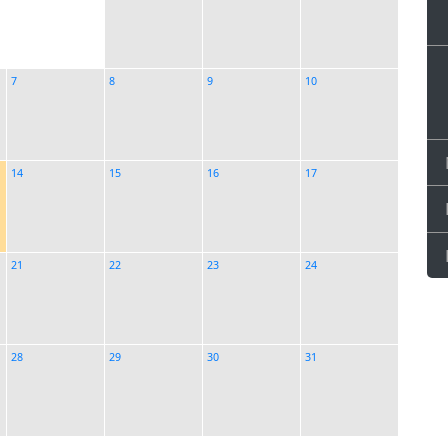
7
8
9
10
14
15
16
17
21
22
23
24
 Föreningen mot Nätbedrägerier
28
29
30
31