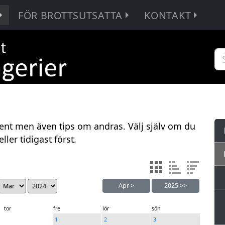
FÖR BROTTSUTSATTA
KONTAKT
ent men även tips om andras. Välj själv om du
ller tidigast först.
Apr
>
2025
>>
tor
fre
lör
sön
1
2
3