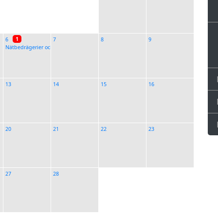
1
6
7
8
9
Nätbedrägerier och digitaliseringens baksidor
13
14
15
16
20
21
22
23
27
28