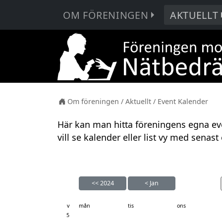
OM FÖRENINGEN
AKTUELLT
Om föreningen
/
Aktuellt
/
Event Kalender
Här kan man hitta föreningens egna ev
vill se kalender eller list vy med senast e
<<
2024
<
Jan
v
mån
tis
ons
5