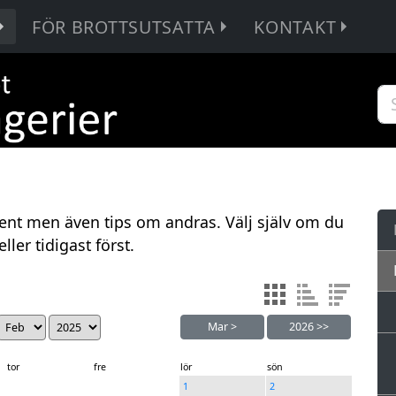
FÖR BROTTSUTSATTA
KONTAKT
ent men även tips om andras. Välj själv om du
ller tidigast först.
Mar
>
2026
>>
tor
fre
lör
sön
1
2