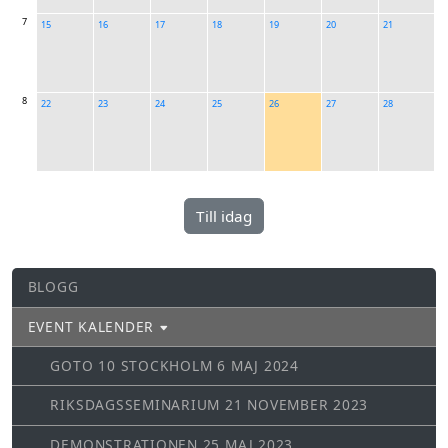
7
15
16
17
18
19
20
21
8
22
23
24
25
26
27
28
BLOGG
EVENT KALENDER
GOTO 10 STOCKHOLM 6 MAJ 2024
RIKSDAGSSEMINARIUM 21 NOVEMBER 2023
DEMONSTRATIONEN 25 MAJ 2023