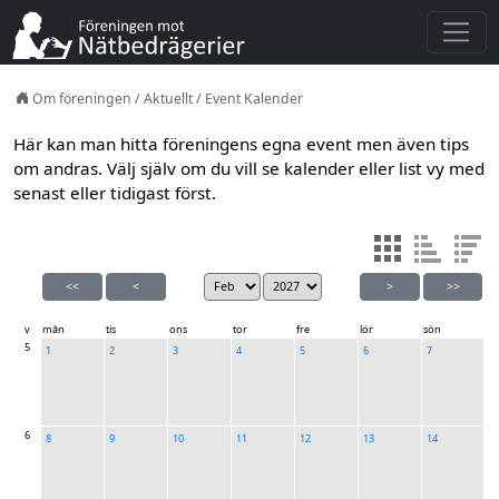
Om föreningen
/
Aktuellt
/
Event Kalender
Här kan man hitta föreningens egna event men även tips
om andras. Välj själv om du vill se kalender eller list vy med
senast eller tidigast först.
<<
<
>
>>
v
mån
tis
ons
tor
fre
lör
sön
5
1
2
3
4
5
6
7
6
8
9
10
11
12
13
14