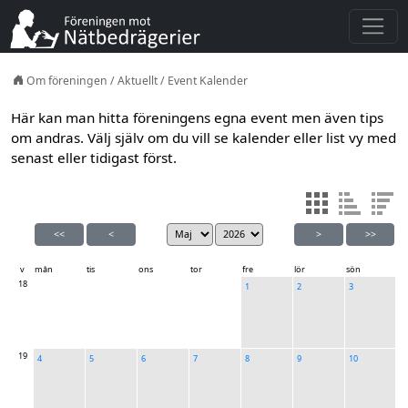
Om föreningen
/
Aktuellt
/
Event Kalender
Här kan man hitta föreningens egna event men även tips
om andras. Välj själv om du vill se kalender eller list vy med
senast eller tidigast först.
<<
<
>
>>
v
mån
tis
ons
tor
fre
lör
sön
18
1
2
3
19
4
5
6
7
8
9
10