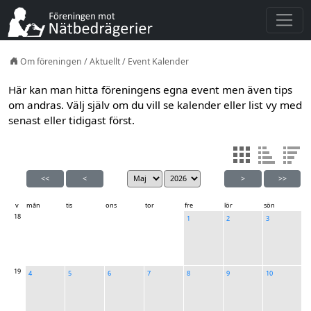
Om föreningen
/
Aktuellt
/
Event Kalender
Här kan man hitta föreningens egna event men även tips
om andras. Välj själv om du vill se kalender eller list vy med
senast eller tidigast först.
<<
<
>
>>
v
mån
tis
ons
tor
fre
lör
sön
18
1
2
3
19
4
5
6
7
8
9
10