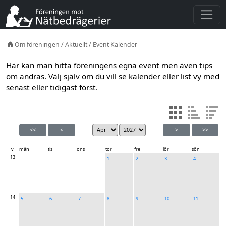
Om föreningen
/
Aktuellt
/
Event Kalender
Här kan man hitta föreningens egna event men även tips
om andras. Välj själv om du vill se kalender eller list vy med
senast eller tidigast först.
<<
<
>
>>
v
mån
tis
ons
tor
fre
lör
sön
13
1
2
3
4
14
5
6
7
8
9
10
11