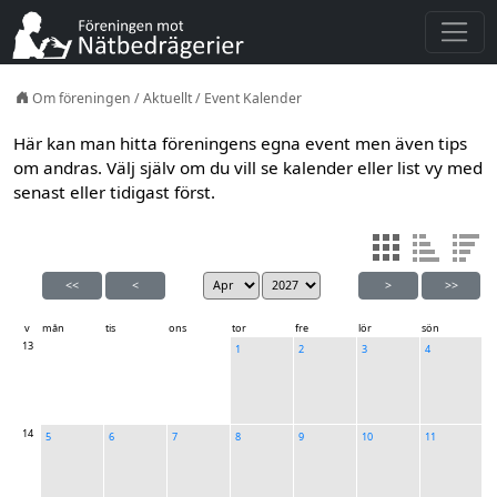
Om föreningen
/
Aktuellt
/
Event Kalender
Här kan man hitta föreningens egna event men även tips
om andras. Välj själv om du vill se kalender eller list vy med
senast eller tidigast först.
<<
<
>
>>
v
mån
tis
ons
tor
fre
lör
sön
13
1
2
3
4
14
5
6
7
8
9
10
11