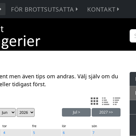
FÖR BROTTSUTSATTA
KONTAKT
ent men även tips om andras. Välj själv om du
ller tidigast först.
Jul
>
2027
>>
tor
fre
lör
sön
4
5
6
7