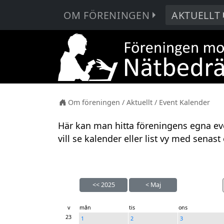
OM FÖRENINGEN
AKTUELLT
Om föreningen
/
Aktuellt
/
Event Kalender
Här kan man hitta föreningens egna ev
vill se kalender eller list vy med senast e
<<
2025
<
Maj
v
mån
tis
ons
23
1
2
3